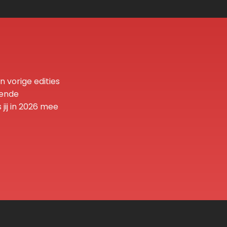
 vorige edities 
ende 
ij in 2026 mee 