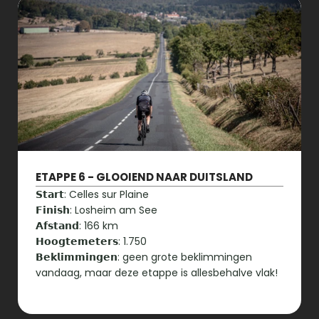
ETAPPE 6 - GLOOIEND NAAR DUITSLAND
𝗦𝘁𝗮𝗿𝘁: Celles sur Plaine

𝗙𝗶𝗻𝗶𝘀𝗵: Losheim am See

𝗔𝗳𝘀𝘁𝗮𝗻𝗱: 166 km

𝗛𝗼𝗼𝗴𝘁𝗲𝗺𝗲𝘁𝗲𝗿𝘀: 1.750

𝗕𝗲𝗸𝗹𝗶𝗺𝗺𝗶𝗻𝗴𝗲𝗻: geen grote beklimmingen 
vandaag, maar deze etappe is allesbehalve vlak!
